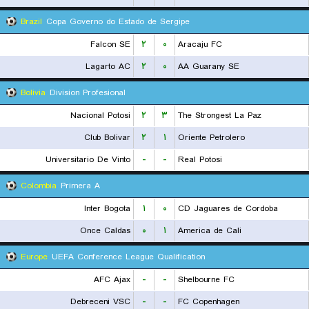
Brazil
Copa Governo do Estado de Sergipe
Falcon SE
۲
۰
Aracaju FC
Lagarto AC
۲
۰
AA Guarany SE
Bolivia
Division Profesional
Nacional Potosi
۲
۳
The Strongest La Paz
Club Bolivar
۲
۱
Oriente Petrolero
Universitario De Vinto
-
-
Real Potosi
Colombia
Primera A
Inter Bogota
۱
۰
CD Jaguares de Cordoba
Once Caldas
۰
۱
America de Cali
Europe
UEFA Conference League Qualification
AFC Ajax
-
-
Shelbourne FC
Debreceni VSC
-
-
FC Copenhagen