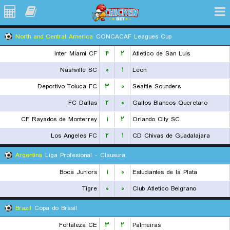
North and Central America
CONCACAF Leagues Cup
Inter Miami CF
۴
۲
Atletico de San Luis
Nashville SC
۰
۱
Leon
Deportivo Toluca FC
۳
۰
Seattle Sounders
FC Dallas
۲
۰
Gallos Blancos Queretaro
CF Rayados de Monterrey
۱
۲
Orlando City SC
Los Angeles FC
۲
۱
CD Chivas de Guadalajara
Argentina
Liga Profesional - Clausura
Boca Juniors
۱
۰
Estudiantes de la Plata
Tigre
۰
۰
Club Atletico Belgrano
Brazil
Copa do Brasil
Fortaleza CE
۳
۲
Palmeiras