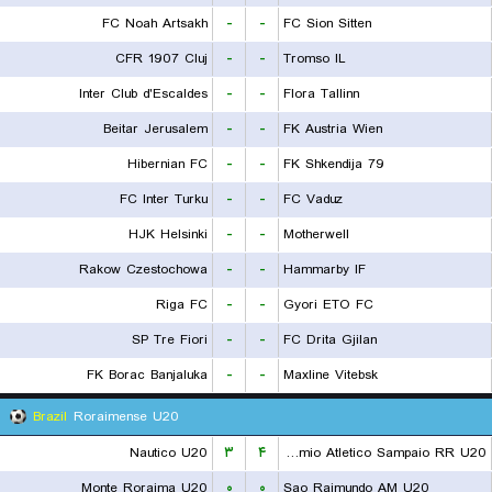
FC Noah Artsakh
-
-
FC Sion Sitten
CFR 1907 Cluj
-
-
Tromso IL
Inter Club d'Escaldes
-
-
Flora Tallinn
Beitar Jerusalem
-
-
FK Austria Wien
Hibernian FC
-
-
FK Shkendija 79
FC Inter Turku
-
-
FC Vaduz
HJK Helsinki
-
-
Motherwell
Rakow Czestochowa
-
-
Hammarby IF
Riga FC
-
-
Gyori ETO FC
SP Tre Fiori
-
-
FC Drita Gjilan
FK Borac Banjaluka
-
-
Maxline Vitebsk
Brazil
Roraimense U20
Nautico U20
۳
۴
Gremio Atletico Sampaio RR U20
Monte Roraima U20
۰
۰
Sao Raimundo AM U20