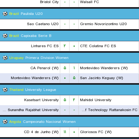
Bristol City
-
-
Walsall FC
Brazil
Paulista U20
Sao Caetano U20
-
-
Gremio Novorizontino U20
Brazil
Capixaba Serie B
Linhares FC ES
۲
۰
CTE Colatina FC ES
Uruguay
Primera Division Women
CA Penarol (W)
۵
۱
Montevideo Wanderers (W)
Montevideo Wanderers (W)
۰
۵
San Jacinto Keguay (W)
Thailand
University League
Kasetsart University
۵
۲
Mahidol University
Suan Sunandha Rajabhat University
-
-
Rajamangala University of Technology Rattanakosin FC
Angola
Campeonato Nacional Women
CD 4 de Junho (W)
۱۱
۰
Gloriosos FC (W)