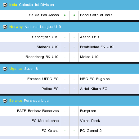
India
Calcutta 1st Division
Salkia Fds Asson
۰
۰
Food Corp of India
Norway
National League U19
Sandefjord U19
-
-
Asane U19
Stabaek U19
-
-
Fredrikstad FK U19
Rosenborg BK U19
-
-
Molde U19
Uganda
Super 8
Entebbe UPPC FC
-
-
NEC FC Bugolobi
Police FC
-
-
Airtel Kitara FC
Belarus
Pershaya Liga
BATE Borisov Reserves
-
-
Bumprom
FC Molodechno
-
-
Volna Pinsk
FC Orsha
-
-
FC Gomel 2