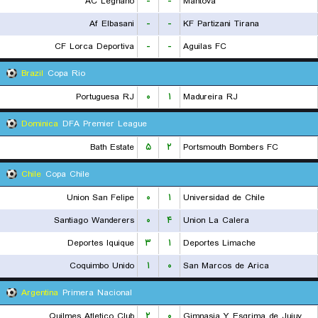
AC Legnano
-
-
Mantova
Af Elbasani
-
-
KF Partizani Tirana
CF Lorca Deportiva
-
-
Aguilas FC
Brazil
Copa Rio
Portuguesa RJ
۰
۱
Madureira RJ
Dominica
DFA Premier League
Bath Estate
۵
۲
Portsmouth Bombers FC
Chile
Copa Chile
Union San Felipe
۰
۱
Universidad de Chile
Santiago Wanderers
۰
۴
Union La Calera
Deportes Iquique
۳
۱
Deportes Limache
Coquimbo Unido
۱
۰
San Marcos de Arica
Argentina
Primera Nacional
Quilmes Atletico Club
۲
۰
Gimnasia Y Esgrima de Jujuy