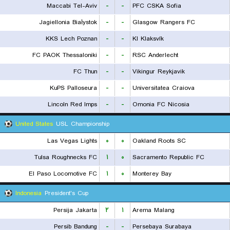
Maccabi Tel-Aviv
-
-
PFC CSKA Sofia
Jagiellonia Białystok
-
-
Glasgow Rangers FC
KKS Lech Poznan
-
-
KI Klaksvík
FC PAOK Thessaloniki
-
-
RSC Anderlecht
FC Thun
-
-
Vikingur Reykjavik
KuPS Palloseura
-
-
Universitatea Craiova
Lincoln Red Imps
-
-
Omonia FC Nicosia
United States
USL Championship
Las Vegas Lights
۰
۰
Oakland Roots SC
Tulsa Roughnecks FC
۱
۰
Sacramento Republic FC
El Paso Locomotive FC
۱
۰
Monterey Bay
Indonesia
President's Cup
Persija Jakarta
۲
۱
Arema Malang
Persib Bandung
-
-
Persebaya Surabaya