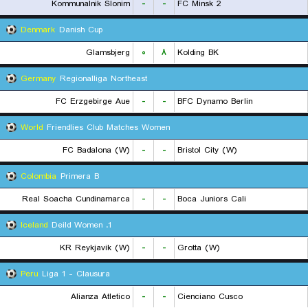
Kommunalnik Slonim
-
-
FC Minsk 2
Denmark
Danish Cup
Glamsbjerg
۰
۸
Kolding BK
Germany
Regionalliga Northeast
FC Erzgebirge Aue
-
-
BFC Dynamo Berlin
World
Friendlies Club Matches Women
FC Badalona (W)
-
-
Bristol City (W)
Colombia
Primera B
Real Soacha Cundinamarca
-
-
Boca Juniors Cali
Iceland
1. Deild Women
KR Reykjavik (W)
-
-
Grotta (W)
Peru
Liga 1 - Clausura
Alianza Atletico
-
-
Cienciano Cusco