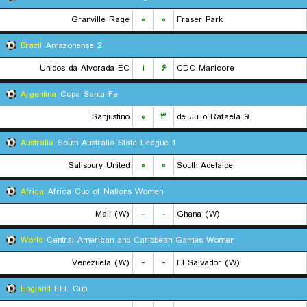
Granville Rage
۰
۰
Fraser Park
Brazil
Amazonense 2
Unidos da Alvorada EC
۱
۶
CDC Manicore
Argentina
Copa Santa Fe
Sanjustino
۰
۳
9 de Julio Rafaela
Australia
South Australia State League 1
Salisbury United
۰
۰
South Adelaide
Africa
Africa Cup of Nations Women
Mali (W)
-
-
Ghana (W)
World
Central American and Caribbean Games Women
Venezuela (W)
-
-
El Salvador (W)
England
EFL Cup