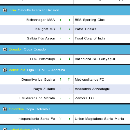
India
Calcutta Premier Division
Bidhannagar MSA
۰
۰
BSS Sporting Club
Kalighat MS
۱
۰
Patha Chakra
Salkia Fds Asson
۰
۰
Food Corp of India
Ecuador
Copa Ecuador
LDU Portoviejo
۰
۱
Barcelona SC Guayaquil
Venezuela
Liga FUTVE - Apertura
Deportivo La Guaira
۱
۲
Metropolitanos FC
Rayo Zuliano
-
-
Academia Anzoategui
Estudiantes de Mérida
-
-
Zamora FC
Colombia
Copa Colombia
Independiente Santa Fe
۲
۰
Union Magdalena Santa Marta
United States
NWSL