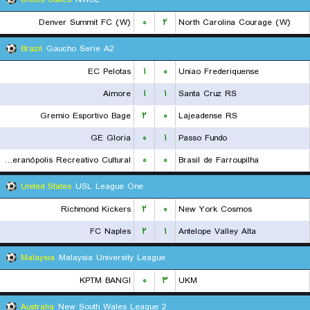
Denver Summit FC (W)
۰
۲
North Carolina Courage (W)
Brazil
Gaucho Serie A2
EC Pelotas
۱
۰
Uniao Frederiquense
Aimore
۱
۱
Santa Cruz RS
Gremio Esportivo Bage
۲
۰
Lajeadense RS
GE Gloria
۰
۱
Passo Fundo
EC Veranópolis Recreativo Cultural
۰
۰
Brasil de Farroupilha
United States
USL League One
Richmond Kickers
۲
۰
New York Cosmos
FC Naples
۲
۱
Antelope Valley Alta
Malaysia
Malaysia University League
KPTM BANGI
۰
۳
UKM
Australia
New South Wales League 2