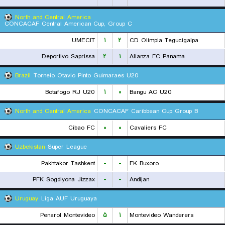
North and Central America
CONCACAF Central American Cup, Group C
UMECIT
۱
۲
CD Olimpia Tegucigalpa
Deportivo Saprissa
۲
۱
Alianza FC Panama
Brazil
Torneio Otavio Pinto Guimaraes U20
Botafogo RJ U20
۱
۰
Bangu AC U20
North and Central America
CONCACAF Caribbean Cup Group B
Cibao FC
۰
۰
Cavaliers FC
Uzbekistan
Super League
Pakhtakor Tashkent
-
-
FK Buxoro
PFK Sogdiyona Jizzax
-
-
Andijan
Uruguay
Liga AUF Uruguaya
Penarol Montevideo
۵
۱
Montevideo Wanderers