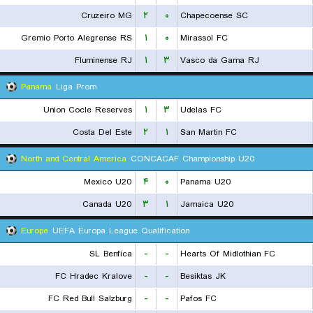
Cruzeiro MG
۲
۰
Chapecoense SC
Gremio Porto Alegrense RS
۱
۰
Mirassol FC
Fluminense RJ
۱
۳
Vasco da Gama RJ
Panama
Liga Prom
Union Cocle Reserves
۱
۳
Udelas FC
Costa Del Este
۲
۱
San Martin FC
North and Central America
CONCACAF Championship U20
Mexico U20
۴
۰
Panama U20
Canada U20
۳
۱
Jamaica U20
Europe
UEFA Europa League Qualification
SL Benfica
-
-
Hearts Of Midlothian FC
FC Hradec Kralove
-
-
Besiktas JK
FC Red Bull Salzburg
-
-
Pafos FC