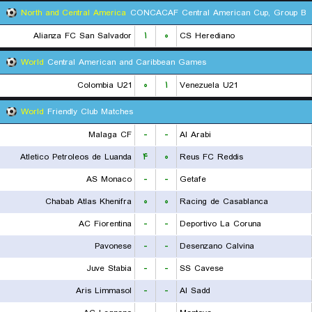
North and Central America
CONCACAF Central American Cup, Group B
Alianza FC San Salvador
۱
۰
CS Herediano
World
Central American and Caribbean Games
Colombia U21
۰
۱
Venezuela U21
World
Friendly Club Matches
Malaga CF
-
-
Al Arabi
Atletico Petroleos de Luanda
۴
۰
Reus FC Reddis
AS Monaco
-
-
Getafe
Chabab Atlas Khenifra
۰
۰
Racing de Casablanca
AC Fiorentina
-
-
Deportivo La Coruna
Pavonese
-
-
Desenzano Calvina
Juve Stabia
-
-
SS Cavese
Aris Limmasol
-
-
Al Sadd