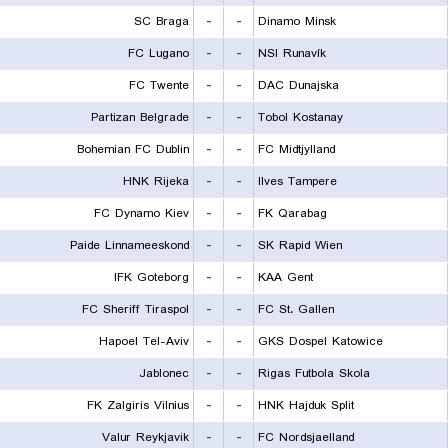
SC Braga
-
-
Dinamo Minsk
FC Lugano
-
-
NSI Runavík
FC Twente
-
-
DAC Dunajska
Partizan Belgrade
-
-
Tobol Kostanay
Bohemian FC Dublin
-
-
FC Midtjylland
HNK Rijeka
-
-
Ilves Tampere
FC Dynamo Kiev
-
-
FK Qarabag
Paide Linnameeskond
-
-
SK Rapid Wien
IFK Goteborg
-
-
KAA Gent
FC Sheriff Tiraspol
-
-
FC St. Gallen
Hapoel Tel-Aviv
-
-
GKS Dospel Katowice
Jablonec
-
-
Rigas Futbola Skola
FK Zalgiris Vilnius
-
-
HNK Hajduk Split
Valur Reykjavik
-
-
FC Nordsjaelland