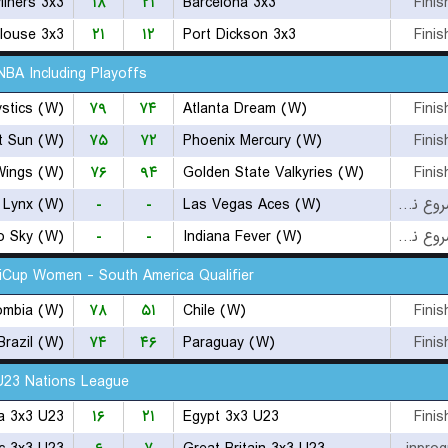
liners 3x3
۱۸
۲۱
Barcelona 3x3
Finis
louse 3x3
۲۱
۱۲
Port Dickson 3x3
Finis
BA Including Playoffs
stics (W)
۷۹
۷۴
Atlanta Dream (W)
Finis
t Sun (W)
۷۵
۷۲
Phoenix Mercury (W)
Finis
Wings (W)
۷۶
۹۴
Golden State Valkyries (W)
Finis
 Lynx (W)
-
-
Las Vegas Aces (W)
بازی شروع نشده است
o Sky (W)
-
-
Indiana Fever (W)
بازی شروع نشده است
iCup Women - South America Qualifier
ombia (W)
۷۸
۵۱
Chile (W)
Finis
Brazil (W)
۷۴
۴۶
Paraguay (W)
Finis
U23 Nations League
a 3x3 U23
۱۶
۲۱
Egypt 3x3 U23
Finis