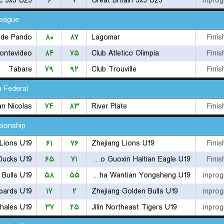
c 3x3 U23
۶
۷
Great Britain 3x3 U23
inprog
League
 de Pando
۸۰
۸۷
Lagomar
Finis
Montevideo
۸۴
۷۵
Club Atletico Olimpia
Finis
Tabare
۷۹
۹۲
Club Trouville
Finis
a Federal
n Nicolas
۷۴
۸۳
River Plate
Finis
ionship
Lions U19
۶۱
۷۶
Zhejiang Lions U19
Finis
Ducks U19
۶۵
۷۱
Qingdao Guoxin Haitian Eagle U19
Finis
Bulls U19
۵۸
۵۵
Changsha Wantian Yongsheng U19
inprog
opards U19
۱۷
۲
Zhejiang Golden Bulls U19
inprog
hales U19
۳۷
۲۵
Jilin Northeast Tigers U19
inprog