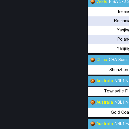
World
FIBA 3x3 
Irela
Romani
Yanji
Polan
Yanji
China
CBA Summ
Shenzhen
Australia
NBL1 N
Townsville F
Australia
NBL1 N
Gold Coa
Australia
NBL1 E