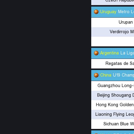
Czech Republi
Uruguay
Metro 
Urupan
Verdirrojo 
Argentina
La Lig
Regatas de Sa
China
U19 Champ
Guangzhou Long-
Beijing Shougang 
Hong Kong Golden 
Liaoning Flying Le
Sichuan Blue W