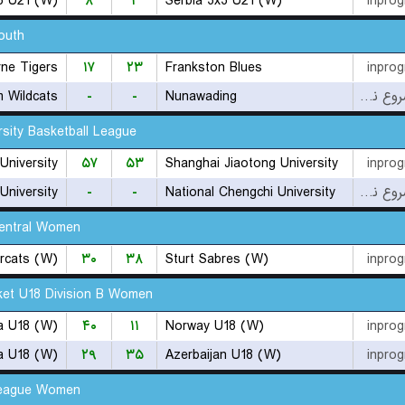
3 U21 (W)
۸
۲
Serbia 3x3 U21 (W)
inprog
outh
ne Tigers
۱۷
۲۳
Frankston Blues
inprog
m Wildcats
-
-
Nunawading
بازی شروع نشده است
rsity Basketball League
University
۵۷
۵۳
Shanghai Jiaotong University
inprog
niversity
-
-
National Chengchi University
بازی شروع نشده است
entral Women
rcats (W)
۳۰
۳۸
Sturt Sabres (W)
inprog
et U18 Division B Women
a U18 (W)
۴۰
۱۱
Norway U18 (W)
inprog
a U18 (W)
۲۹
۳۵
Azerbaijan U18 (W)
inprog
League Women