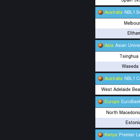
Spain 3x
Australia
NBL1 S
Melbour
Eltha
Asia
Asian Unive
Tsinghua 
Waseda U
Australia
NBL1 C
West Adelaide Bea
Europe
EuroBask
North Macedoni
Estoni
Kenya
Premier 