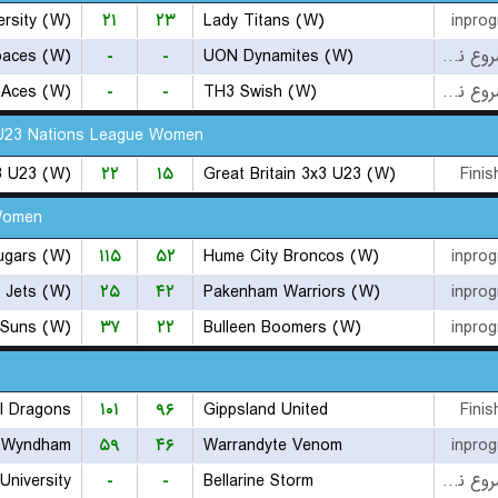
ersity (W)
۲۱
۲۳
Lady Titans (W)
inprog
paces (W)
-
-
UON Dynamites (W)
بازی شروع نشده است
 Aces (W)
-
-
TH3 Swish (W)
بازی شروع نشده است
U23 Nations League Women
3 U23 (W)
۲۲
۱۵
Great Britain 3x3 U23 (W)
Finis
Women
ugars (W)
۱۱۵
۵۲
Hume City Broncos (W)
inprog
 Jets (W)
۲۵
۴۲
Pakenham Warriors (W)
inprog
 Suns (W)
۳۷
۲۲
Bulleen Boomers (W)
inprog
l Dragons
۱۰۱
۹۶
Gippsland United
Finis
Wyndham
۵۹
۴۶
Warrandyte Venom
inprog
University
-
-
Bellarine Storm
بازی شروع نشده است