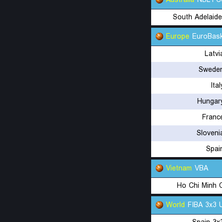
Australia
NBL1 Ce
South Adelaid
Europe
EuroBask
Latv
Swede
Ita
Hungar
Franc
Sloveni
Spai
Vietnam
VBA
Ho Chi Minh 
World
FIBA 3x3 