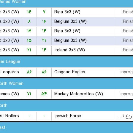
Series Women
nd 3x3 (W)
۱۴
۷
Riga 3x3 (W)
Finis
a 3x3 (W)
۸
۱۶
Belgium 3x3 (W)
Finis
ng 3x3 (W)
۱۷
۱۴
Riga 3x3 (W)
Finis
d 3x3 (W)
۱۵
۲۱
Belgium 3x3 (W)
Finis
ng 3x3 (W)
۲۱
۱۴
Ireland 3x3 (W)
Finis
er League
 Leopards
۸۶
۸۶
Qingdao Eagles
inprog
orth Women
lames (W)
۷۱
۵۴
Mackay Meteorettes (W)
inprog
orth
st Rollers
-
-
Ipswich Force
بازی شروع نشده است
ast