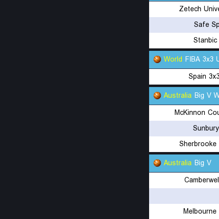
Zetech Univ
Safe S
Stanbic
World
FIBA 3x3 
Spain 3x
Australia
Big V 
McKinnon Co
Sunbury
Sherbrooke
Australia
Big V
Camberwel
Melbourne 