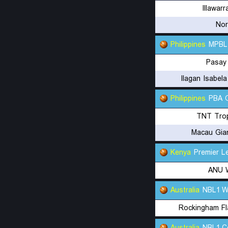
Illawar
Nor
Philippines
MPBL
Pasay
Ilagan Isabel
Philippines
PBA 
TNT Tro
Macau Gia
Kenya
Premier L
ANU 
Australia
NBL1 
Rockingham F