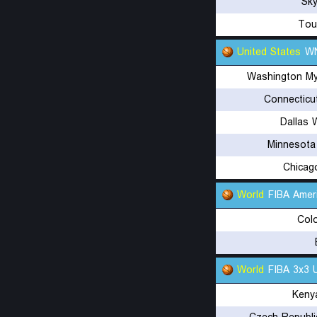
Sky
Tou
United States
WN
Washington My
Connecticu
Dallas 
Minnesota
Chicag
World
FIBA Amer
Col
World
FIBA 3x3 
Keny