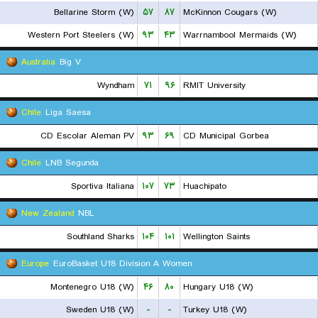
Bellarine Storm (W)
۵۷
۸۷
McKinnon Cougars (W)
Western Port Steelers (W)
۹۳
۴۳
Warrnambool Mermaids (W)
Australia
Big V
Wyndham
۷۱
۹۶
RMIT University
Chile
Liga Saesa
CD Escolar Aleman PV
۹۳
۶۹
CD Municipal Gorbea
Chile
LNB Segunda
Sportiva Italiana
۱۰۷
۷۳
Huachipato
New Zealand
NBL
Southland Sharks
۱۰۴
۱۰۱
Wellington Saints
Europe
EuroBasket U18 Division A Women
Montenegro U18 (W)
۴۶
۸۰
Hungary U18 (W)
Sweden U18 (W)
-
-
Turkey U18 (W)