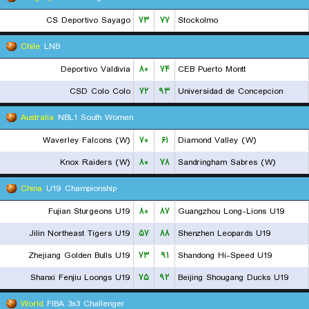
CS Deportivo Sayago
۷۳
۷۷
Stockolmo
Chile
LNB
Deportivo Valdivia
۸۰
۷۴
CEB Puerto Montt
CSD Colo Colo
۷۲
۹۳
Universidad de Concepcion
Australia
NBL1 South Women
Waverley Falcons (W)
۷۰
۶۱
Diamond Valley (W)
Knox Raiders (W)
۸۰
۷۸
Sandringham Sabres (W)
China
U19 Championship
Fujian Sturgeons U19
۸۰
۸۷
Guangzhou Long-Lions U19
Jilin Northeast Tigers U19
۵۷
۸۸
Shenzhen Leopards U19
Zhejiang Golden Bulls U19
۷۳
۹۱
Shandong Hi-Speed U19
Shanxi Fenjiu Loongs U19
۷۵
۹۲
Beijing Shougang Ducks U19
World
FIBA 3x3 Challenger