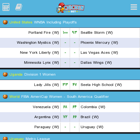
United States
WNBA Including Playoffs
Portland Fire (W)
۱۰۰
۹۳
Seattle Storm (W)
Washington Mystics (W)
-
-
Phoenix Mercury (W)
New York Liberty (W)
-
-
Las Vegas Aces (W)
Minnesota Lynx (W)
-
-
Dallas Wings (W)
Uganda
Division 1 Women
Lady Jills (W)
۳۳
۴۷
Seeta High School (W)
World
FIBA AmeriCup Women - South America Qualifier
Venezuela (W)
۶۸
۶۴
Colombia (W)
Argentina (W)
۷۲
۶۶
Brazil (W)
Paraguay (W)
-
-
Uruguay (W)
Uruguay
Metro League