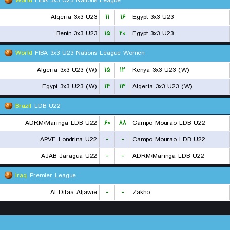
World
FIBA 3x3 U23 Nations League
Algeria 3x3 U23
۱۱
۱۶
Egypt 3x3 U23
Benin 3x3 U23
۱۵
۲۰
Egypt 3x3 U23
World
FIBA 3x3 U23 Nations League Women
Algeria 3x3 U23 (W)
۱۵
۱۲
Kenya 3x3 U23 (W)
Egypt 3x3 U23 (W)
۱۴
۱۳
Algeria 3x3 U23 (W)
Brazil
LDB U22
ADRM/Maringa LDB U22
۶۰
۸۸
Campo Mourao LDB U22
APVE Londrina U22
-
-
Campo Mourao LDB U22
AJAB Jaragua U22
-
-
ADRM/Maringa LDB U22
Iraq
Premier League
Al Difaa Aljawie
-
-
Zakho