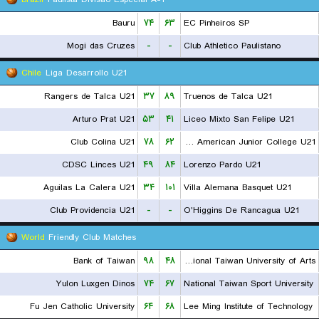
Bauru
۷۴
۶۳
EC Pinheiros SP
Mogi das Cruzes
-
-
Club Athletico Paulistano
Chile
Liga Desarrollo U21
Rangers de Talca U21
۳۷
۸۹
Truenos de Talca U21
Arturo Prat U21
۵۳
۴۱
Liceo Mixto San Felipe U21
Club Colina U21
۷۸
۶۲
CD American Junior College U21
CDSC Linces U21
۴۹
۸۴
Lorenzo Pardo U21
Aguilas La Calera U21
۳۴
۱۰۱
Villa Alemana Basquet U21
Club Providencia U21
-
-
O'Higgins De Rancagua U21
World
Friendly Club Matches
Bank of Taiwan
۹۸
۴۸
National Taiwan University of Arts
Yulon Luxgen Dinos
۷۴
۶۷
National Taiwan Sport University
Fu Jen Catholic University
۶۴
۶۸
Lee Ming Institute of Technology