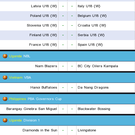
Latvia U18 (W)
-
-
Italy U18 (W)
Poland U18 (W)
-
-
Belgium U18 (W)
Slovenia U18 (W)
-
-
Croatia U18 (W)
Finland U18 (W)
-
-
Serbia U18 (W)
France U18 (W)
-
-
Spain U18 (W)
Uganda
NBL
Nam Blazers
-
-
BC City Oilers Kampala
Vietnam
VBA
Hanoi Buffaloes
-
-
Da Nang Dragons
Philippines
PBA Governors Cup
Barangay Ginebra San Miguel
-
-
Blackwater Bossing
Uganda
Division 1
Diamonds in the Sun
-
-
Livingstone