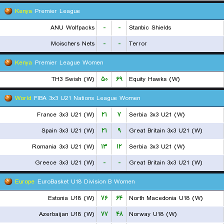
Kenya
Premier League
ANU Wolfpacks
-
-
Stanbic Shields
Moischers Nets
-
-
Terror
Kenya
Premier League Women
TH3 Swish (W)
۵۰
۶۹
Equity Hawks (W)
World
FIBA 3x3 U21 Nations League Women
France 3x3 U21 (W)
۲۱
۷
Serbia 3x3 U21 (W)
Spain 3x3 U21 (W)
۲۱
۹
Great Britain 3x3 U21 (W)
Romania 3x3 U21 (W)
۱۳
۱۲
Serbia 3x3 U21 (W)
Greece 3x3 U21 (W)
-
-
Great Britain 3x3 U21 (W)
Europe
EuroBasket U18 Division B Women
Estonia U18 (W)
۷۶
۶۴
North Macedonia U18 (W)
Azerbaijan U18 (W)
۷۷
۴۸
Norway U18 (W)