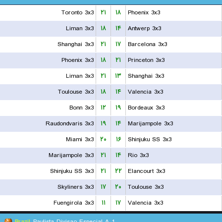
Toronto 3x3
۲۱
۱۸
Phoenix 3x3
Liman 3x3
۱۸
۱۴
Antwerp 3x3
Shanghai 3x3
۲۱
۱۷
Barcelona 3x3
Phoenix 3x3
۱۸
۲۱
Princeton 3x3
Liman 3x3
۲۱
۱۳
Shanghai 3x3
Toulouse 3x3
۱۸
۱۴
Valencia 3x3
Bonn 3x3
۱۲
۱۹
Bordeaux 3x3
Raudondvaris 3x3
۱۹
۱۴
Marijampole 3x3
Miami 3x3
۲۰
۱۶
Shinjuku SS 3x3
Marijampole 3x3
۲۱
۱۴
Rio 3x3
Shinjuku SS 3x3
۲۱
۲۲
Elancourt 3x3
Skyliners 3x3
۱۷
۲۰
Toulouse 3x3
Fuengirola 3x3
۱۱
۱۷
Valencia 3x3
Brazil
Paulista Divisao Especial A-1