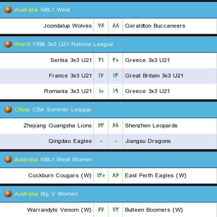
Australia
NBL1 West
Joondalup Wolves
۷۶
۸۸
Geraldton Buccaneers
World
FIBA 3x3 U21 Nations League
Serbia 3x3 U21
۲۱
۲۰
Greece 3x3 U21
France 3x3 U21
۱۷
۱۴
Great Britain 3x3 U21
Romania 3x3 U21
۱۰
۱۹
Greece 3x3 U21
China
CBA Summer League
Zhejiang Guangsha Lions
۶۲
۶۸
Shenzhen Leopards
Qingdao Eagles
-
-
Jiangsu Dragons
Australia
NBL1 West Women
Cockburn Cougars (W)
۱۲۰
۸۶
East Perth Eagles (W)
Australia
Big V Women
Warrandyte Venom (W)
۶۷
۷۲
Bulleen Boomers (W)