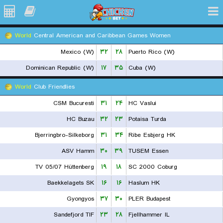
World
Central American and Caribbean Games Women
Mexico (W)
۳۲
۲۸
Puerto Rico (W)
Dominican Republic (W)
۱۷
۳۵
Cuba (W)
World
Club Friendlies
CSM Bucuresti
۳۱
۲۴
HC Vaslui
HC Buzau
۳۲
۲۳
Potaisa Turda
Bjerringbro-Silkeborg
۳۱
۳۴
Ribe Esbjerg HK
ASV Hamm
۳۰
۳۹
TUSEM Essen
TV 05/07 Hüttenberg
۱۹
۱۸
SC 2000 Coburg
Baekkelagets SK
۱۶
۱۶
Haslum HK
Gyongyos
۳۷
۳۰
PLER Budapest
Sandefjord TIF
۲۳
۲۸
Fjellhammer IL