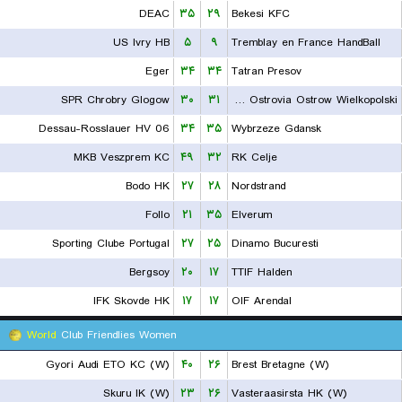
DEAC
۳۵
۲۹
Bekesi KFC
US Ivry HB
۵
۹
Tremblay en France HandBall
Eger
۳۴
۳۴
Tatran Presov
SPR Chrobry Glogow
۳۰
۳۱
KPR Ostrovia Ostrow Wielkopolski
Dessau-Rosslauer HV 06
۳۴
۳۵
Wybrzeze Gdansk
MKB Veszprem KC
۴۹
۳۲
RK Celje
Bodo HK
۲۷
۲۸
Nordstrand
Follo
۲۱
۳۵
Elverum
Sporting Clube Portugal
۲۷
۲۵
Dinamo Bucuresti
Bergsoy
۲۰
۱۷
TTIF Halden
IFK Skovde HK
۱۷
۱۷
OIF Arendal
World
Club Friendlies Women
Gyori Audi ETO KC (W)
۴۰
۲۶
Brest Bretagne (W)
Skuru IK (W)
۲۳
۲۶
Vasteraasirsta HK (W)