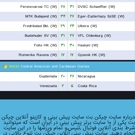
Ferencvarosi TC (W)
۲۸
۳۱
DVSC Schaeffler (W)
MTK Budapest (W)
۳۴
۲۷
Eger-Eszterhazy SzSE (W)
Fredrikstad Bkl. (W)
۲۹
۲۴
Utleira (W)
Buxtehuder SV (W)
۳۱
۲۷
VFL Oldenburg (W)
Follo HK (W)
۳۱
۳۰
Haslum (W)
Romerike Ravens (W)
۱۷
۱۷
Gjoevik HK (W)
World
Central American and Caribbean Games
Guatemala
۲۰
۲۷
Nicaragua
Venezuela
۲
۵
Costa Rica
درباره سایت چیکن بت سایت پیش بینی و کازینو آنلاین چیکن
بت یکی از ۱۰ سایت برتر پیش بینی در ایران است که میتوانید
شرط بندی آنلاین فوتبال ,تنیس,و تمام ورزشها را در این سایت
انجام دهید. سایت پیش بینی آنلاین چیکن بت تنوع بالایی در